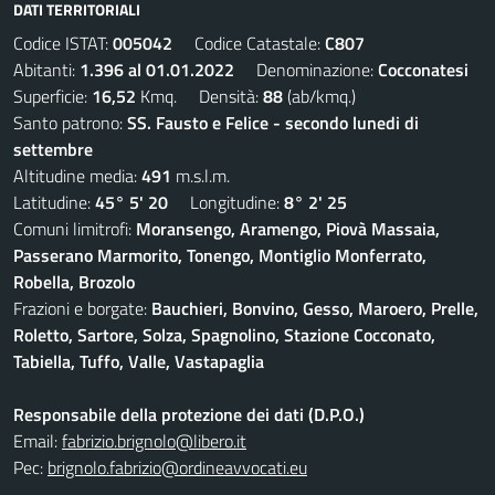
DATI TERRITORIALI
Codice ISTAT:
005042
Codice Catastale:
C807
Abitanti:
1.396 al 01.01.2022
Denominazione:
Cocconatesi
Superficie:
16,52
Kmq. Densità:
88
(ab/kmq.)
Santo patrono:
SS. Fausto e Felice - secondo lunedi di
settembre
Altitudine media:
491
m.s.l.m.
Latitudine:
45° 5' 20
Longitudine:
8° 2' 25
Comuni limitrofi:
Moransengo, Aramengo, Piovà Massaia,
Passerano Marmorito, Tonengo, Montiglio Monferrato,
Robella, Brozolo
Frazioni e borgate:
Bauchieri, Bonvino, Gesso, Maroero, Prelle,
Roletto, Sartore, Solza, Spagnolino, Stazione Cocconato,
Tabiella, Tuffo, Valle, Vastapaglia
Responsabile della protezione dei dati (D.P.O.)
Email:
fabrizio.brignolo@libero.it
Pec:
brignolo.fabrizio@ordineavvocati.eu