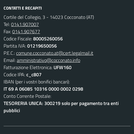
CONTATTI E RECAPITI
Cortile del Collegio, 3 - 14023 Cocconato (AT)
Tel:
0141.907007
Fax:
0141.907677
Codice Fiscale:
80005260056
Partita IVA:
01219650056
P.E.C.:
comune.cocconato.at@cert.legalmail.it
Email:
amministrativo@cocconato.info
Fatturazione Elettronica:
UFW160
Codice IPA:
c_c807
IBAN (per i vostri bonifici bancari):
IT 69 A 06085 10316 0000 0002 0298
Conto Corrente Postale:
TESORERIA UNICA: 300219 solo per pagamento tra enti
pubblici